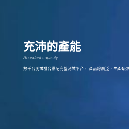
成本效益最大化
充沛的產能
Maximized cost effectiveness
Abundant capacity
提供最具成本效益的解決方案，協助客戶贏得市場增加產出
提供工
數千台測試機台搭配完整測試平台， 產品線廣泛，生產有
本。