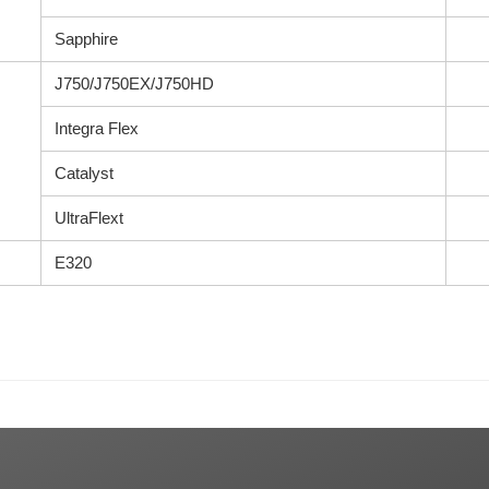
Sapphire
J750/J750EX/J750HD
Integra Flex
Catalyst
UltraFlext
E320