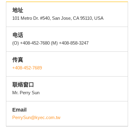
地址
101 Metro Dr. #540, San Jose, CA 95110, USA
电话
(O) +408-452-7680 (M) +408-858-3247
传真
+408-452-7689
联络窗口
Mr. Perry Sun
Email
PerrySun@kyec.com.tw