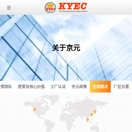
0
0
0
关于京元
经营团队
愿景及核心价值
工厂认证
京元政策
全球据点
厂区位置